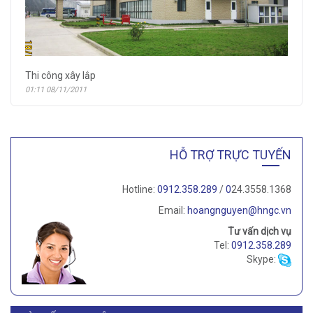
Thi công xây lắp
01:11 08/11/2011
HỖ TRỢ TRỰC TUYẾN
Hotline:
0912.358.289
/
0
24.3558.1368
Email:
hoangnguyen@hngc.vn
Tư vấn dịch vụ
Tel:
0912.358.289
Skype: