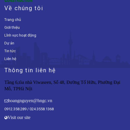
Về chúng tôi
Trang chủ
Giới thiệu
Lĩnh vực hoạt động
Dự án
Tin tức
Liên hệ
Thông tin liên hệ
Tầng 6,tòa nhà Viwaseen, Số 48, Đường Tố Hữu, Phường
Đại
Mỗ
, TPHà Nội
hoangnguyen@hngc.vn
0912.358.289
/ 024.3558.1368
Visit our site