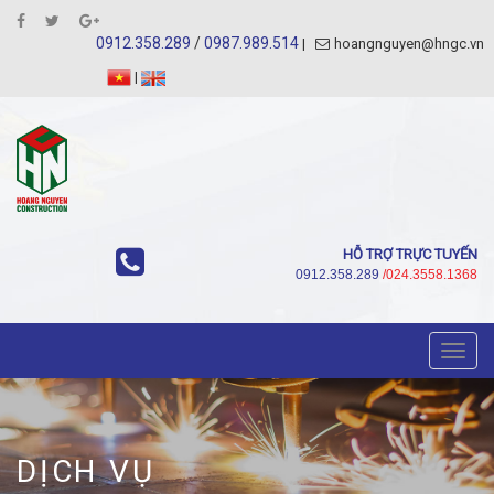
0912.358.289
/
0987.989.514
hoangnguyen@hngc.vn
|
HỖ TRỢ TRỰC TUYẾN
0912.358.289
/024.3558.1368
Toggl
navig
DỊCH VỤ