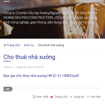
Công ty Cổ phần Xây lắp Hoàng Nguyên (tên viết tắt tiếng Anh là
HOANG NGUYEN CONSTRUCTION.,JSC)chuyên xây lắp các công
trình công nghiệp, giao thông, dân dụng, thuỷ lợi, cơ sở hạ tầng
Trang chủ
Dịch vụ
Cho thuê nhà xưởng
Cho thuê nhà xưởng
Thứ Hai, 11 Tháng Tám 2025 | 13:05 CH
Bao gia cho thue nha xuong HN (E-V) 140825.pdf
Xem: 668
Trang chủ
Quay lại
Lên trên