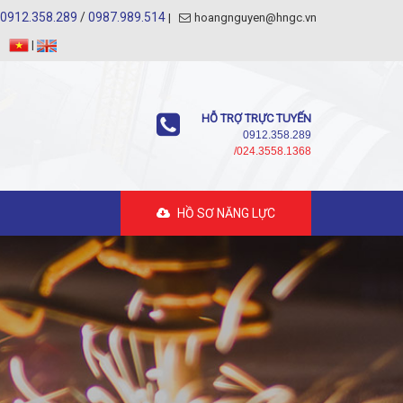
0912.358.289
/
0987.989.514
hoangnguyen@hngc.vn
|
HỖ TRỢ TRỰC TUYẾN
0912.358.289
/024.3558.1368
HỒ SƠ NĂNG LỰC