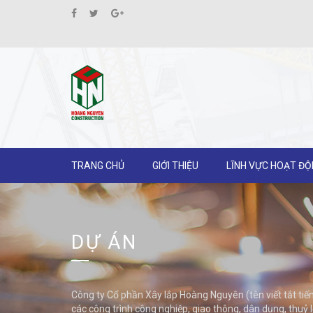
TRANG CHỦ
GIỚI THIỆU
LĨNH VỰC HOẠT Đ
DỰ ÁN
Công ty Cổ phần Xây lắp Hoàng Nguyên (tên viết tắt
các công trình công nghiệp, giao thông, dân dụng, thuỷ l