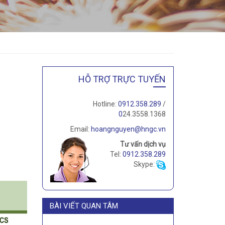
HỖ TRỢ TRỰC TUYẾN
Hotline:
0912.358.289
/
0
24.3558.1368
Email:
hoangnguyen@hngc.vn
Tư vấn dịch vụ
Tel:
0912.358.289
Skype:
BÀI VIẾT QUAN TÂM