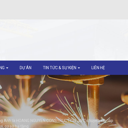
ỘNG
DỰ ÁN
TIN TỨC & SỰ KIỆN
LIÊN HỆ
 tiếng Anh là HOANG NGUYEN CONSTRUCTION.,JSC)chuyên xây lắp
ợi, cơ sở hạ tầng