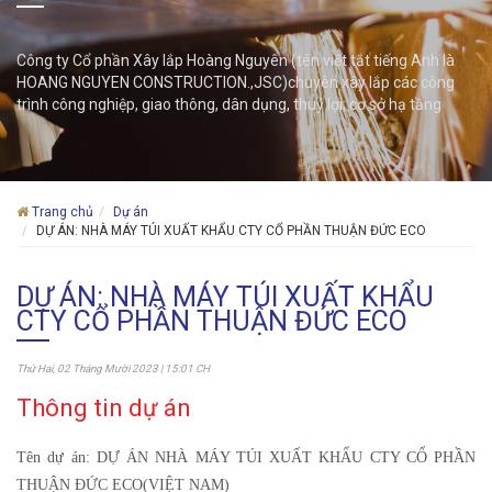
Công ty Cổ phần Xây lắp Hoàng Nguyên (tên viết tắt tiếng Anh là
HOANG NGUYEN CONSTRUCTION.,JSC)chuyên xây lắp các công
trình công nghiệp, giao thông, dân dụng, thuỷ lợi, cơ sở hạ tầng
Trang chủ
Dự án
DỰ ÁN: NHÀ MÁY TÚI XUẤT KHẨU CTY CỔ PHẦN THUẬN ĐỨC ECO
DỰ ÁN: NHÀ MÁY TÚI XUẤT KHẨU
CTY CỔ PHẦN THUẬN ĐỨC ECO
Thứ Hai, 02 Tháng Mười 2023 | 15:01 CH
Thông tin dự án
Tên dự án: DỰ ÁN NHÀ MÁY TÚI XUẤT KHẨU CTY CỔ PHẦN
THUẬN ĐỨC ECO(VIỆT NAM)