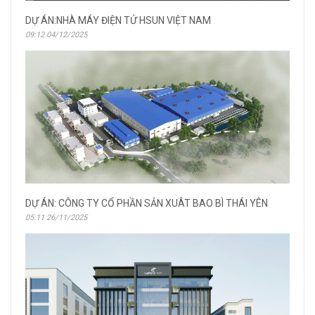
DỰ ÁN:NHÀ MÁY ĐIỆN TỬ HSUN VIỆT NAM
09:12 04/12/2025
DỰ ÁN: CÔNG TY CỔ PHẦN SẢN XUÂT BAO BÌ THÁI YÊN
05:11 26/11/2025