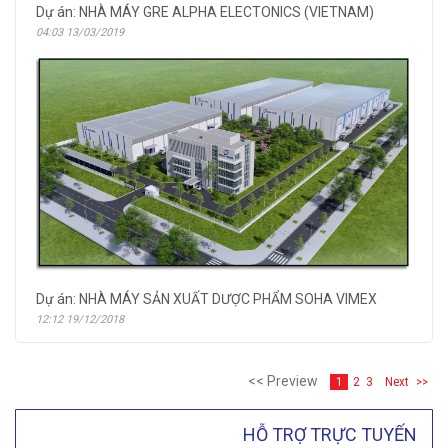
Dự án: NHÀ MÁY GRE ALPHA ELECTONICS (VIETNAM)
04:03 13/03/2019
Dự án: NHÀ MÁY SẢN XUẤT DƯỢC PHẨM SOHA VIMEX
12:12 19/12/2018
<< Preview
2
3
Next
>>
1
HỖ TRỢ TRỰC TUYẾN