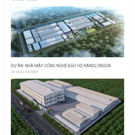
DỰ ÁN: NHÀ MÁY CÔNG NGHỆ BẢO HỘ KANGLONGDA
12:10 02/10/2023