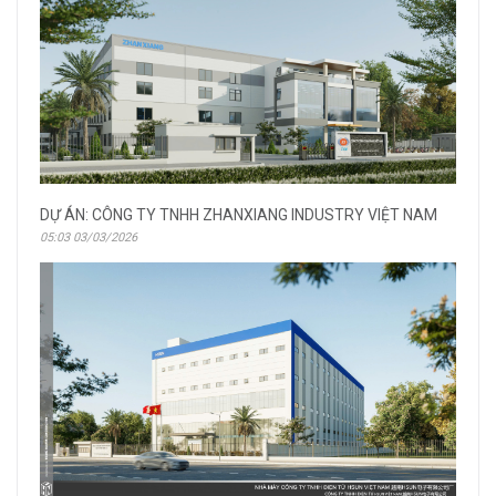
DỰ ÁN: CÔNG TY TNHH ZHANXIANG INDUSTRY VIỆT NAM
05:03 03/03/2026