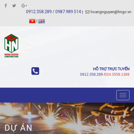
0912.358.289
/
0987.989.514
hoangnguyen@hngc.vn
|
HỖ TRỢ TRỰC TUYẾN
0912.358.289
/024.3558.1368
Toggl
navig
DỰ ÁN