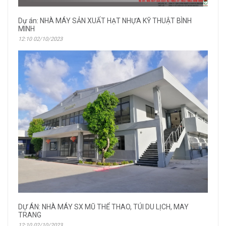
Dự án: NHÀ MÁY SẢN XUẤT HẠT NHỰA KỸ THUẬT BÌNH
MINH
12:10 02/10/2023
DỰ ÁN: NHÀ MÁY SX MŨ THỂ THAO, TÚI DU LỊCH, MAY
TRANG
12:10 02/10/2023