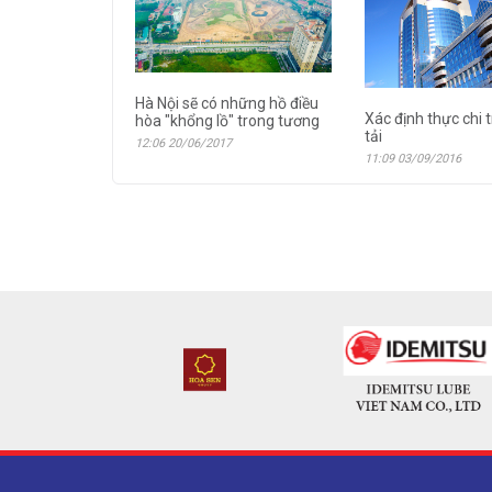
Hà Nội sẽ có những hồ điều
Xác định thực chi 
hòa "khổng lồ" trong tương
tải
12:06 20/06/2017
11:09 03/09/2016