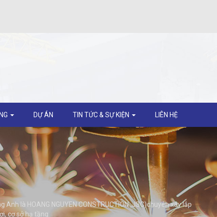
ỘNG
DỰ ÁN
TIN TỨC & SỰ KIỆN
LIÊN HỆ
 tiếng Anh là HOANG NGUYEN CONSTRUCTION.,JSC)chuyên xây lắp
ợi, cơ sở hạ tầng