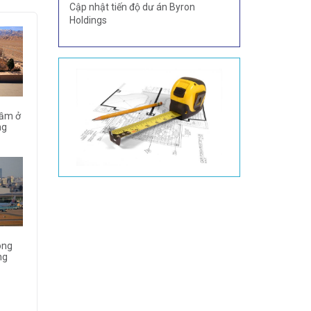
Cập nhật tiến độ dư án Byron
Holdings
gầm ở
ng
ong
ng