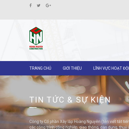
TRANG CHỦ
GIỚI THIỆU
LĨNH VỰC HOẠT Đ
TIN TỨC & SỰ KIỆN
Công ty Cổ phần Xây lắp Hoàng Nguyên (tên viết tắt
các công trình công nghiệp, giao thông, dân dụng, thuỷ l