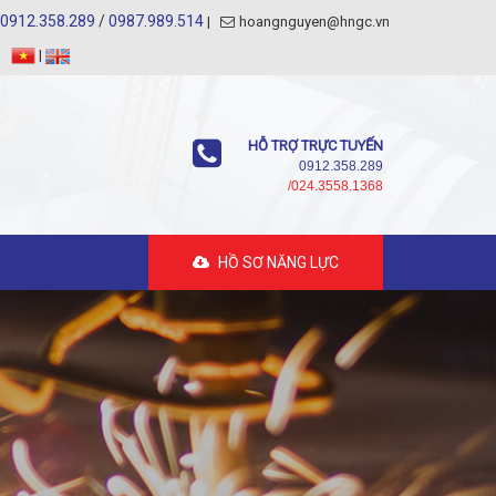
0912.358.289
/
0987.989.514
hoangnguyen@hngc.vn
|
HỖ TRỢ TRỰC TUYẾN
0912.358.289
/024.3558.1368
HỒ SƠ NĂNG LỰC