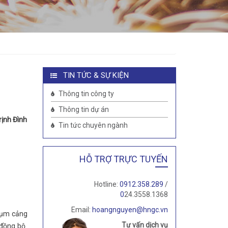
TIN TỨC & SỰ KIỆN
Thông tin công ty
Thông tin dự án
rịnh Đình
Tin tức chuyên ngành
HỖ TRỢ TRỰC TUYẾN
Hotline:
0912.358.289
/
0
24.3558.1368
Email:
hoangnguyen@hngc.vn
 cụm cảng
Tư vấn dịch vụ
 đồng bộ.