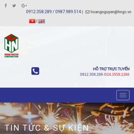
0912.358.289
/
0987.989.514
hoangnguyen@hngc.vn
|
HỖ TRỢ TRỰC TUYẾN
0912.358.289
/024.3558.1368
Toggl
navig
TIN TỨC & SỰ KIỆN