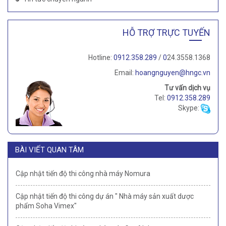
HỖ TRỢ TRỰC TUYẾN
Hotline:
0912.358.289
/
0
24.3558.1368
Email:
hoangnguyen@hngc.vn
Tư vấn dịch vụ
Tel:
0912.358.289
Skype:
BÀI VIẾT QUAN TÂM
Cập nhật tiến độ thi công nhà máy Nomura
Cập nhật tiến độ thi công dự án " Nhà máy sản xuất dược
phẩm Soha Vimex"