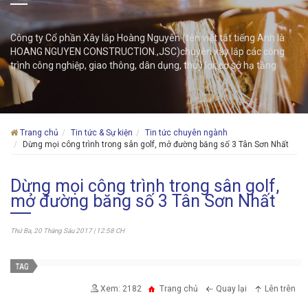
Công ty Cổ phần Xây lắp Hoàng Nguyên (tên viết tắt tiếng Anh là
HOANG NGUYEN CONSTRUCTION.,JSC)chuyên xây lắp các công
trình công nghiệp, giao thông, dân dụng, thuỷ lợi, cơ sở hạ tầng
Trang chủ
Tin tức & Sự kiện
Tin tức chuyên ngành
Dừng mọi công trình trong sân golf, mở đường băng số 3 Tân Sơn Nhất
Dừng mọi công trình trong sân golf,
mở đường băng số 3 Tân Sơn Nhất
Thứ Ba, 20 Tháng Sáu 2017 | 12:58 CH
Xem: 2182
Trang chủ
Quay lại
Lên trên