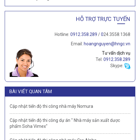
HỖ TRỢ TRỰC TUYẾN
Hotline:
0912.358.289
/
0
24.3558.1368
Email:
hoangnguyen@hngc.vn
Tư vấn dịch vụ
Tel:
0912.358.289
Skype:
BÀI VIẾT QUAN TÂM
Cập nhật tiến độ thi công nhà máy Nomura
Cập nhật tiến độ thi công dự án " Nhà máy sản xuất dược
phẩm Soha Vimex"