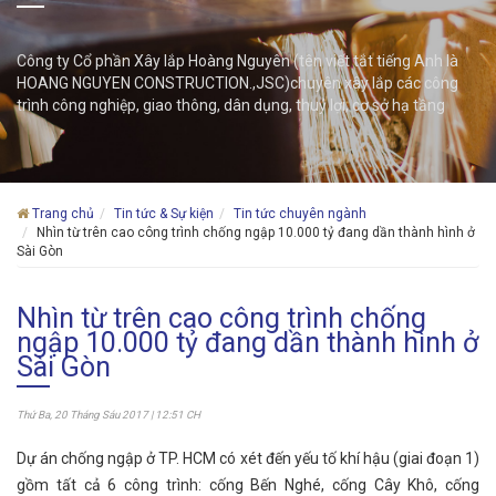
Công ty Cổ phần Xây lắp Hoàng Nguyên (tên viết tắt tiếng Anh là
HOANG NGUYEN CONSTRUCTION.,JSC)chuyên xây lắp các công
trình công nghiệp, giao thông, dân dụng, thuỷ lợi, cơ sở hạ tầng
Trang chủ
Tin tức & Sự kiện
Tin tức chuyên ngành
Nhìn từ trên cao công trình chống ngập 10.000 tỷ đang dần thành hình ở
Sài Gòn
Nhìn từ trên cao công trình chống
ngập 10.000 tỷ đang dần thành hình ở
Sài Gòn
Thứ Ba, 20 Tháng Sáu 2017 | 12:51 CH
Dự án chống ngập ở TP. HCM có xét đến yếu tố khí hậu (giai đoạn 1)
gồm tất cả 6 công trình: cống Bến Nghé, cống Cây Khô, cống