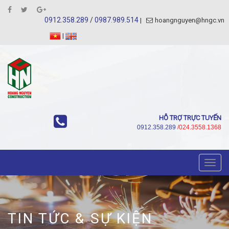
0912.358.289
/
0987.989.514
hoangnguyen@hngc.vn
|
HỖ TRỢ TRỰC TUYẾN
0912.358.289
/024.3558.1368
Toggl
navig
TIN TỨC & SỰ KIỆN