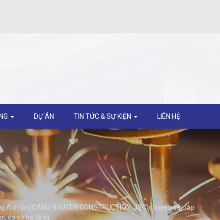
ỘNG
DỰ ÁN
TIN TỨC & SỰ KIỆN
LIÊN HỆ
 tiếng Anh là HOANG NGUYEN CONSTRUCTION.,JSC)chuyên xây lắp
ợi, cơ sở hạ tầng