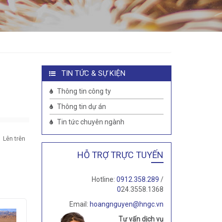
TIN TỨC & SỰ KIỆN
Thông tin công ty
Thông tin dự án
Tin tức chuyên ngành
Lên trên
HỖ TRỢ TRỰC TUYẾN
Hotline:
0912.358.289
/
0
24.3558.1368
Email:
hoangnguyen@hngc.vn
Tư vấn dịch vụ