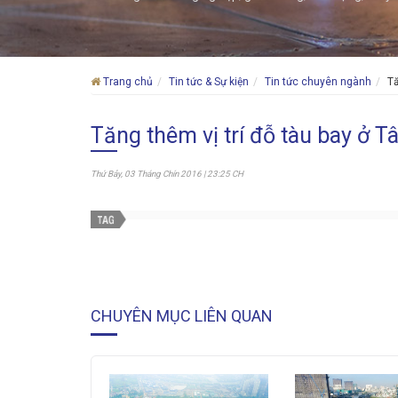
Trang chủ
Tin tức & Sự kiện
Tin tức chuyên ngành
Tă
Tăng thêm vị trí đỗ tàu bay ở 
Thứ Bảy, 03 Tháng Chín 2016 | 23:25 CH
CHUYÊN MỤC LIÊN QUAN