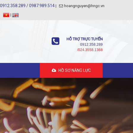
0912.358.289
/
0987.989.514
hoangnguyen@hngc.vn
|
HỖ TRỢ TRỰC TUYẾN
0912.358.289
/024.3558.1368
HỒ SƠ NĂNG LỰC