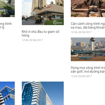
Cận cảnh công trình n
ông trình
sa mạc, dài bằng khoả
 tỷ
Khổ vì chủ đầu tư giam sổ
12:06 20/06/2017
hồng
12:06 20/06/2017
Dừng mọi công trình tr
sân golf, mở đường bă
12:06 20/06/2017